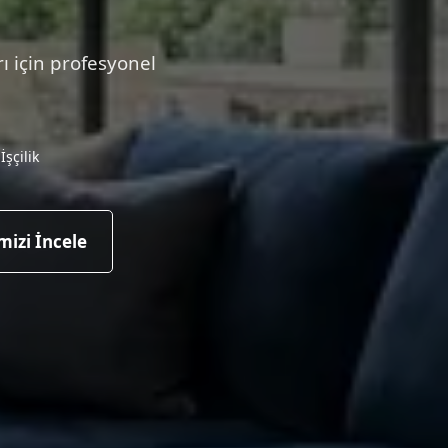
ı için profesyonel
İşçilik
mizi İncele