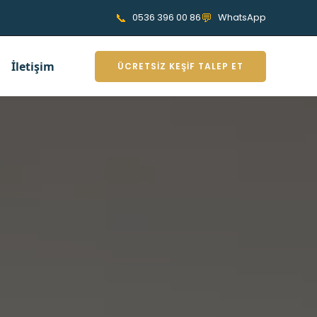
📞
💬
0536 396 00 86
WhatsApp
İletişim
ÜCRETSIZ KEŞIF TALEP ET