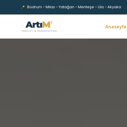
İçeriğe
📍
Bodrum - Milas - Yatağan - Menteşe - Ula - Akyaka
atla
Anasayfa